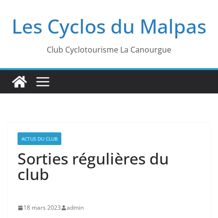
Passer
Les Cyclos du Malpas
au
contenu
Club Cyclotourisme La Canourgue
ACTUS DU CLUB
Sorties régulières du
club
18 mars 2023
admin