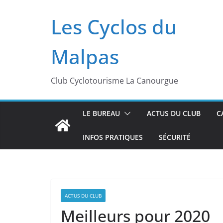
Passer
Les Cyclos du
au
contenu
Malpas
Club Cyclotourisme La Canourgue
LE BUREAU
ACTUS DU CLUB
C
INFOS PRATIQUES
SÉCURITÉ
ACTUS DU CLUB
Meilleurs pour 2020