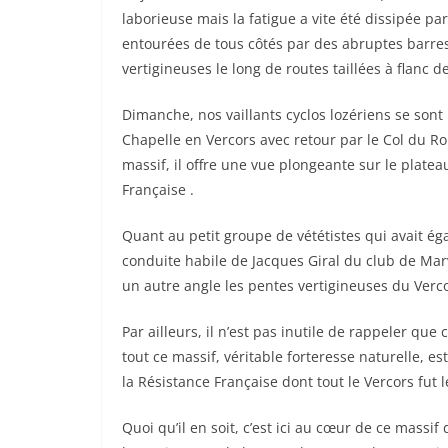
laborieuse mais la fatigue a vite été dissipée p
entourées de tous côtés par des abruptes barres
vertigineuses le long de routes taillées à flanc d
Dimanche, nos vaillants cyclos lozériens se son
Chapelle en Vercors avec retour par le Col du Ro
massif, il offre une vue plongeante sur le plate
Française .
Quant au petit groupe de vététistes qui avait éga
conduite habile de Jacques Giral du club de Marv
un autre angle les pentes vertigineuses du Verco
Par ailleurs, il n’est pas inutile de rappeler qu
tout ce massif, véritable forteresse naturelle, 
la Résistance Française dont tout le Vercors fu
Quoi qu’il en soit, c’est ici au cœur de ce massi