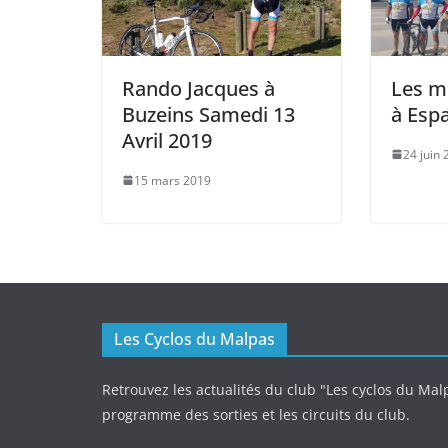
Rando Jacques à
Les m
Buzeins Samedi 13
à Espa
Avril 2019
24 juin
15 mars 2019
Les Cyclos du Malpas
Retrouvez les actualités du club "Les cyclos du Malp
programme des sorties et les circuits du club.