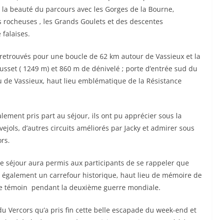
ar la beauté du parcours avec les Gorges de la Bourne,
 rocheuses , les Grands Goulets et des descentes
e falaises.
t retrouvés pour une boucle de 62 km autour de Vassieux et la
usset ( 1249 m) et 860 m de dénivelé ; porte d’entrée sud du
au de Vassieux, haut lieu emblématique de la Résistance
lement pris part au séjour, ils ont pu apprécier sous la
ejols, d’autres circuits améliorés par Jacky et admirer sous
rs.
e ce séjour aura permis aux participants de se rappeler que
est également un carrefour historique, haut lieu de mémoire de
t le témoin pendant la deuxième guerre mondiale.
f du Vercors qu’a pris fin cette belle escapade du week-end et