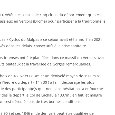
t 6 vététistes ) issus de cinq clubs du département qui s’est
sieux en Vercors (Drôme) pour participer à la traditionnelle
es « Cyclos du Malpas » ce séjour avait été annulé en 2021
 dans les délais, consécutifs à la crise sanitaire.
 intenses ont été planifiées dans ce massif du Vercors avec
auts plateaux et la traversée de Gorges remarquables.
 choix de 45, 67 et 68 km et un dénivelé moyen de 1500m a
 l’heure du départ ( 14h 30 ) a failli découragé les plus
ie des participant(e)s qui -non sans hésitation- a enfourché
hir dès le départ le Col de Lachau à 1337m ; en fait, et malgré
r s’est déroulé sous de très bonnes conditions.
 90 ) et ses 1846 m de dénivelé peut être qualifiée de