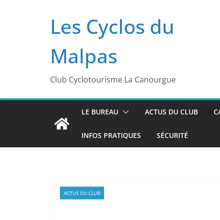
Passer
Les Cyclos du
au
contenu
Malpas
Club Cyclotourisme La Canourgue
LE BUREAU
ACTUS DU CLUB
C
INFOS PRATIQUES
SÉCURITÉ
ACTUS DU CLUB