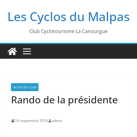
Passer
Les Cyclos du Malpas
au
contenu
Club Cyclotourisme La Canourgue
ACTUS DU CLUB
Rando de la présidente
18 septembre 2016
admin