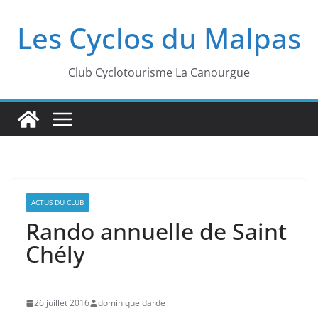
Passer
Les Cyclos du Malpas
au
contenu
Club Cyclotourisme La Canourgue
ACTUS DU CLUB
Rando annuelle de Saint
Chély
26 juillet 2016
dominique darde