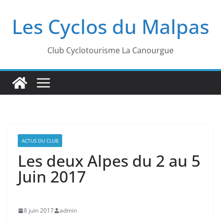
Passer
Les Cyclos du Malpas
au
contenu
Club Cyclotourisme La Canourgue
ACTUS DU CLUB
Les deux Alpes du 2 au 5
Juin 2017
8 juin 2017
admin