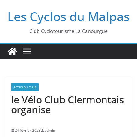
Passer
Les Cyclos du Malpas
au
contenu
Club Cyclotourisme La Canourgue
ACTUS DU CLUB
le Vélo Club Clermontais
organise
24 février 2023
admin