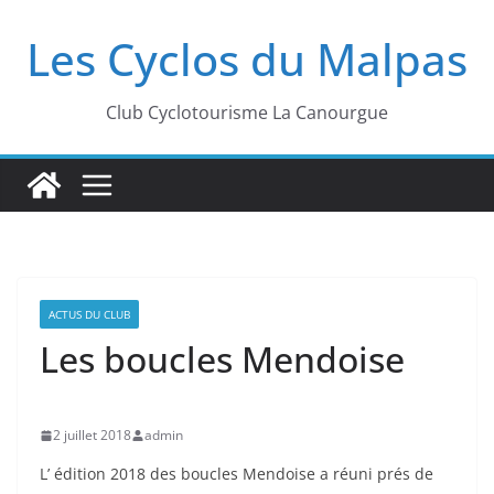
Passer
Les Cyclos du Malpas
au
contenu
Club Cyclotourisme La Canourgue
ACTUS DU CLUB
Les boucles Mendoise
2 juillet 2018
admin
L’ édition 2018 des boucles Mendoise a réuni prés de