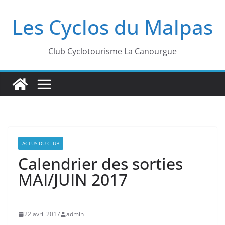
Passer
Les Cyclos du Malpas
au
contenu
Club Cyclotourisme La Canourgue
ACTUS DU CLUB
Calendrier des sorties
MAI/JUIN 2017
22 avril 2017
admin