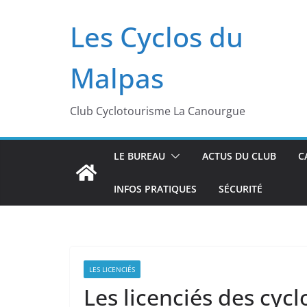
Passer
Les Cyclos du
au
contenu
Malpas
Club Cyclotourisme La Canourgue
LE BUREAU
ACTUS DU CLUB
C
INFOS PRATIQUES
SÉCURITÉ
LES LICENCIÉS
Les licenciés des cyc