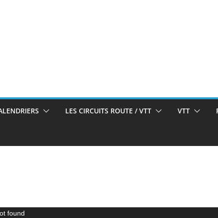
ALENDRIERS
LES CIRCUITS ROUTE / VTT
VTT
ot found