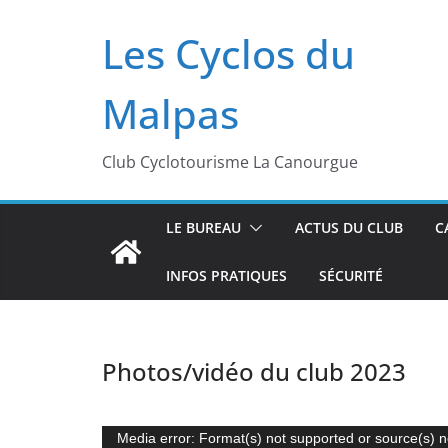
Passer
Les Cyclos du
au
contenu
Malpas
Club Cyclotourisme La Canourgue
LE BUREAU
ACTUS DU CLUB
C
INFOS PRATIQUES
SÉCURITÉ
Photos/vidéo du club 2023
Lecteur
Media error: Format(s) not supported or source(s) n