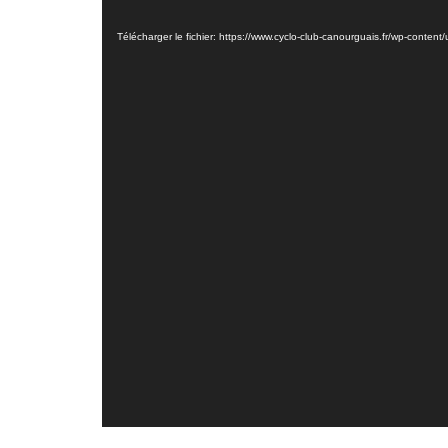
vidéo
Télécharger le fichier: https://www.cyclo-club-canourguais.fr/wp-con