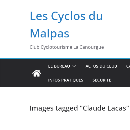
Passer
Les Cyclos du
au
contenu
Malpas
Club Cyclotourisme La Canourgue
LE BUREAU
ACTUS DU CLUB
C
INFOS PRATIQUES
SÉCURITÉ
Images tagged "Claude Lacas"